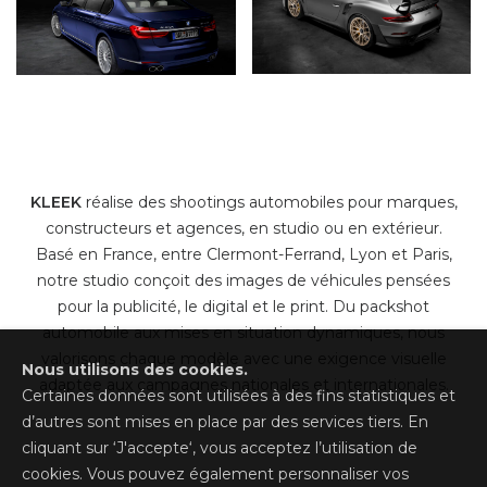
KLEEK
réalise des shootings automobiles pour marques,
constructeurs et agences, en studio ou en extérieur.
Basé en France, entre Clermont-Ferrand, Lyon et Paris,
notre studio conçoit des images de véhicules pensées
pour la publicité, le digital et le print. Du packshot
automobile aux mises en situation dynamiques, nous
valorisons chaque modèle avec une exigence visuelle
Nous utilisons des cookies.
adaptée aux campagnes nationales et internationales.
Certaines données sont utilisées à des fins statistiques et
d’autres sont mises en place par des services tiers. En
cliquant sur ‘J'accepte‘, vous acceptez l’utilisation de
cookies. Vous pouvez également personnaliser vos