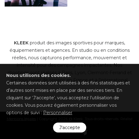
KLEEK
produit des images sportives pour marques,
équipementiers et agences. En studio ou en conditions
réelles, nous capturons performance, mouvement et
intensité pour des campagnes impactantes. Nos
shootings sont réalisés à Paris, Lyon, Clermont-Ferrand et
Nous utilisons des cookies.
sur tous types de terrains en France et à l’international.
Certaines données sont utilisées à des fins statistiques et
d’autres sont mises en place par des services tiers. En
cliquant sur ‘J'accepte‘, vous acceptez l’utilisation de
cookies. Vous pouvez également personnaliser vos
options de suivi :
Personnaliser
Mentions légales
| Copyright 2026 @ Kleek. Tous droits réservés. Réalisé
par
Luds
J'accepte
Powered by